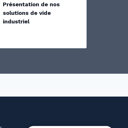
Présentation de nos
Le tra
solutions de vide
avec Mi
industriel