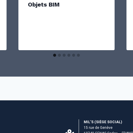
Objets BIM
MIL’S (S­IÈGE SOCIAL)
15 rue de Genève