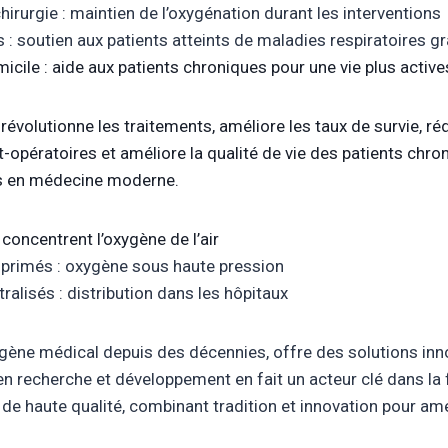
hirurgie : maintien de l’oxygénation durant les interventions
s : soutien aux patients atteints de maladies respiratoires g
icile : aide aux patients chroniques pour une vie plus active
évolutionne les traitements, améliore les taux de survie, réd
-opératoires et améliore la qualité de vie des patients chro
ies en médecine moderne.
concentrent l’oxygène de l’air
primés : oxygène sous haute pression
alisés : distribution dans les hôpitaux
xygène médical depuis des décennies, offre des solutions inno
 recherche et développement en fait un acteur clé dans la 
de haute qualité, combinant tradition et innovation pour amé