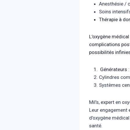
Anesthésie / c
Soins intensif
Thérapie à dom
L’oxygène médical r
complications post
possibilités infin
Générateurs : 
Cylindres com
Systèmes centr
Mil’s, expert en o
Leur engagement en
d’oxygène médical 
santé.