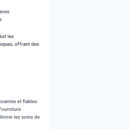
raves
s
uit les
niques, offrant des
vantes et fiables.
fourniture
liorer les soins de