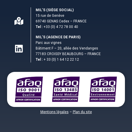
MIL’S (S­IÈGE SOCIAL)
15 rue de Genève
69740 GENAS Cedex – FRANCE
Tel :
+33 (0) 4 72 78 00 40
MIL’S (AGENCE DE PARIS)
Parc aux vignes
Bâtiment F – 20, allée des Vendanges
77183 CROISSY BEAUBOURG – FRANCE
Tel :
+ 33 (0) 1 64 12 22 12
Mentions légales
–
Plan du site