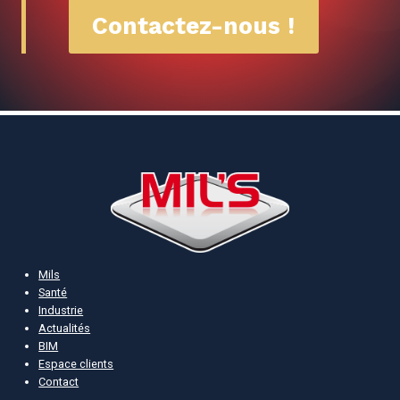
Contactez-nous !
Mils
Santé
Industrie
Actualités
BIM
Espace clients
Contact