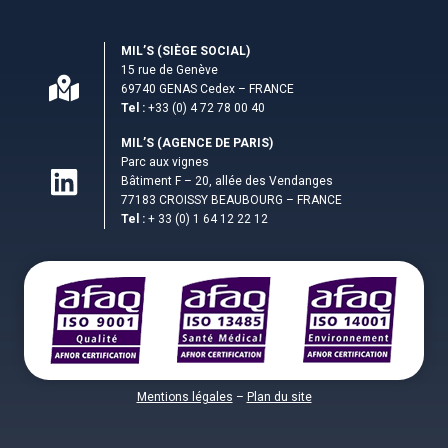
MIL’S (S­IÈGE SOCIAL)
15 rue de Genève
69740 GENAS Cedex – FRANCE
Tel :
+33 (0) 4 72 78 00 40
MIL’S (AGENCE DE PARIS)
Parc aux vignes
Bâtiment F – 20, allée des Vendanges
77183 CROISSY BEAUBOURG – FRANCE
Tel :
+ 33 (0) 1 64 12 22 12
Mentions légales
–
Plan du site