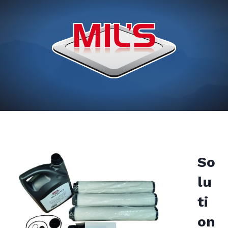
So
lu
ti
on