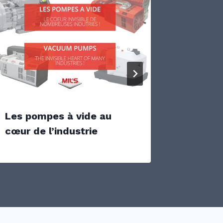
Les pompes à vide au
Une ga
cœur de l’industrie
Sirella