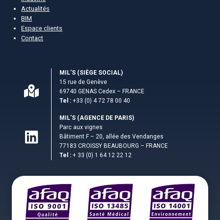
Actualités
BIM
Espace clients
Contact
MIL’S (S­IÈGE SOCIAL)
15 rue de Genève
69740 GENAS Cedex – FRANCE
Tel :
+33 (0) 4 72 78 00 40
MIL’S (AGENCE DE PARIS)
Parc aux vignes
Bâtiment F – 20, allée des Vendanges
77183 CROISSY BEAUBOURG – FRANCE
Tel :
+ 33 (0) 1 64 12 22 12