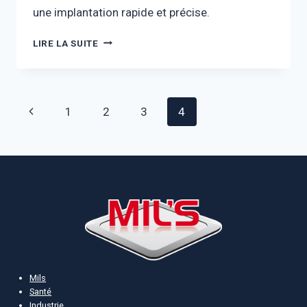
une implantation rapide et précise.
OBJETS
LIRE LA SUITE
BIM
Navigation
Page
1
2
3
4
de
précédente
page
Mils
Santé
Industrie