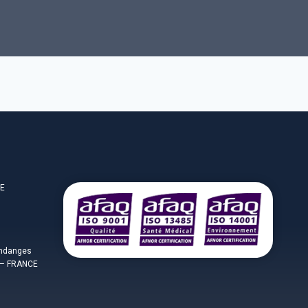
CE
endanges
– FRANCE