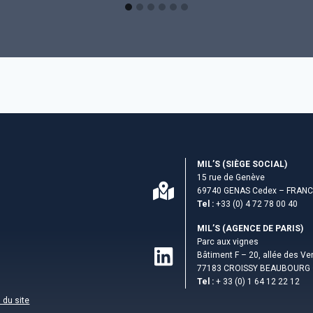
MIL’S (S­IÈGE SOCIAL)
15 rue de Genève
69740 GENAS Cedex – FRAN
Tel :
+33 (0) 4 72 78 00 40
MIL’S (AGENCE DE PARIS)
Parc aux vignes
Bâtiment F – 20, allée des V
77183 CROISSY BEAUBOURG 
Tel :
+ 33 (0) 1 64 12 22 12
 du site